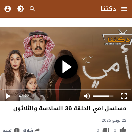
دكتنا
42:22
مسلسل امي الحلقة 36 السادسة والثلاثون
22 يونيو 2025
0
0
شارك
تبليغ