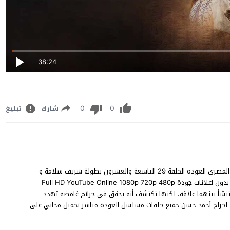
38:24
0
0
شارك
تبليغ
مشاهدة العودة الحلقة 29 كاملة مسلسل الاثارة والتشويق والدراما المصري العودة الحلقة 29 التاسعة والعشرون بطولة شريف سلامة و
حمزة العيلي و تارا عماد و وليد فواز و تامر نبيل و عصام السقا شاهد بدون اعلانات جودة Full HD YouTube Online 1080p 720p 480p
شأ بينهما علاقة، لكنها تكتشف أنه يحقق في جرائم غامضة تهدد
ز ! اخراج أحمد حسن جميع حلقات مسلسل العودة مباشر تحميل مجاني على