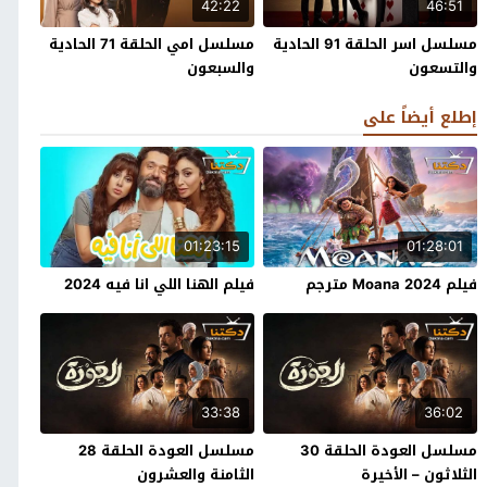
42:22
46:51
مسلسل اسر الحلقة 91 الحادية
مسلسل امي الحلقة 71 الحادية
والتسعون
والسبعون
إطلع أيضاً على
01:23:15
01:28:01
فيلم Moana 2024 مترجم
فيلم الهنا اللي انا فيه 2024
33:38
36:02
مسلسل العودة الحلقة 30
مسلسل العودة الحلقة 28
الثلاثون – الأخيرة
الثامنة والعشرون