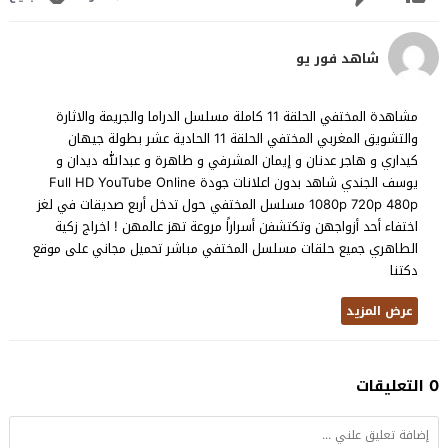
شاهد فور يو
مشاهدة المختفي الحلقة 11 كاملة مسلسل الدراما والجريمة والاثارة
والتشويق المغربي المختفي الحلقة 11 الحادية عشر بطولة جيهان
كيداري و هاجر عدنان و إيمان المشرفي و طاهرة و عبدالله ديدان و
يوسف الجندي شاهد بدون اعلانات جودة Full HD YouTube Online
1080p 720p 480p مسلسل المختفي حول تدخل أربع صديقات في لغز
اختفاء أحد أزواجهن وتكتشفن أسراراً مروعة تهز عالمهن ! اخراج زكية
الطاهري جميع حلقات مسلسل المختفي مباشر تحميل مجاني على موقع
دكتنا
عرض المزيد
0 التعليقات