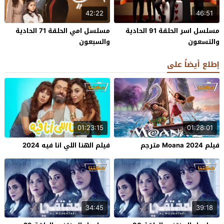
42:22
46:51
مسلسل اسر الحلقة 91 الحادية
مسلسل امي الحلقة 71 الحادية
والتسعون
والسبعون
إطلع أيضاً على
01:23:15
01:28:01
فيلم Moana 2024 مترجم
فيلم الهنا اللي انا فيه 2024
34:45
39:18