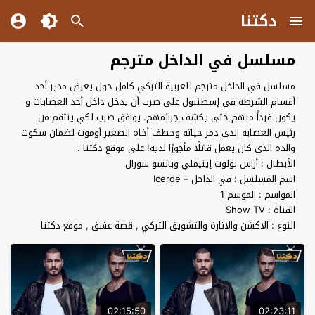
دكتنا
مسلسل في الداخل مترجم
مسلسل في الداخل مترجم للعربية التركي كامل حول يعرض مدير أحد
أقسام الشرطة في إسطنبول على صرب أن يدخل داخل أحد العصابات و
يكون فرداً منهم حتى يكشف جرائمهم. يوافق صرب لكي ينتقم من
رئيس العصابة الذي دمر حياته وخطف أخاه الصغير أوموت لضمان سكوت
والده الذي كان يعمل قاتلًا مأجورًا لديه! على موقع دكتنا .
الأبطال : أراس بولوت إينيملي وبانسو سورال
اسم المسلسل : في الداخل – Icerde
المواسم : الموسم 1
القناة : Show TV
النوع : الاكشن والاثارة والتشويق التركي , قصة عشق , موقع دكتنا
02:15:50
02:23:11